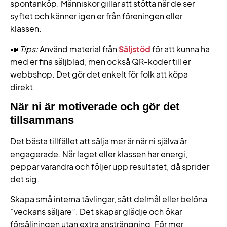
spontanköp. Människor gillar att stötta när de ser
syftet och känner igen er från föreningen eller
klassen.
📣
Tips:
Använd material från
Säljstöd
för att kunna ha
med er fina säljblad, men också QR-koder till er
webbshop. Det gör det enkelt för folk att köpa
direkt.
När ni är motiverade och gör det
tillsammans
Det bästa tillfället att sälja mer är när ni själva är
engagerade. När laget eller klassen har energi,
peppar varandra och följer upp resultatet, då sprider
det sig.
Skapa små interna tävlingar, sätt delmål eller belöna
”veckans säljare”. Det skapar glädje och ökar
försäljningen utan extra ansträngning. För mer