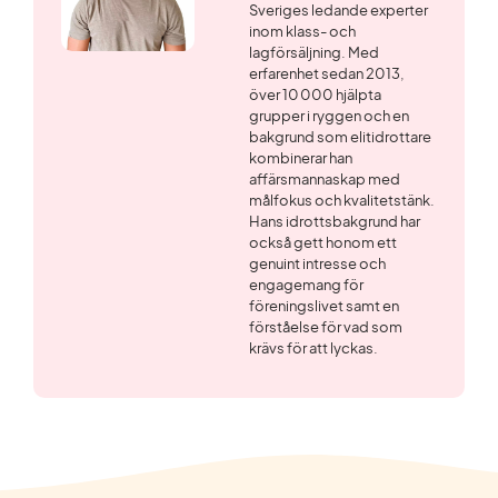
Sveriges ledande experter
inom klass- och
lagförsäljning. Med
erfarenhet sedan 2013,
över 10 000 hjälpta
grupper i ryggen och en
bakgrund som elitidrottare
kombinerar han
affärsmannaskap med
målfokus och kvalitetstänk.
Hans idrottsbakgrund har
också gett honom ett
genuint intresse och
engagemang för
föreningslivet samt en
förståelse för vad som
krävs för att lyckas.