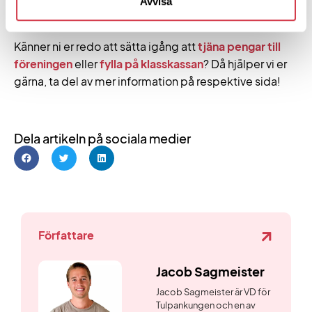
och ladda ner materialet som hjälper er sälja mer,
Avvisa
oavsett säsong.
Känner ni er redo att sätta igång att
tjäna pengar till
föreningen
eller
fylla på klasskassan
? Då hjälper vi er
gärna, ta del av mer information på respektive sida!
Dela artikeln på sociala medier
Författare
Jacob Sagmeister
Jacob Sagmeister är VD för
Tulpankungen och en av