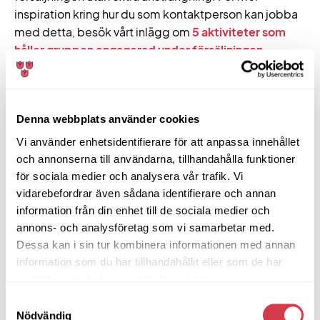
inspiration kring hur du som kontaktperson kan jobba
med detta, besök vårt inlägg om
5 aktiviteter som
håller gruppen engagerad under försäljningen
.
🏆
Tips:
Använd statistiken i er personliga webbshop
för att följa försäljningen i realtid och fira framgångar
tillsammans.
Denna webbplats använder cookies
Bonus: använd säljstödet
Vi använder enhetsidentifierare för att anpassa innehållet
och annonserna till användarna, tillhandahålla funktioner
Hos Tulpankungen hittar ni allt ni behöver för att
för sociala medier och analysera vår trafik. Vi
lyckas: tydliga guider, säljblad och bilder för sociala
vidarebefordrar även sådana identifierare och annan
medier. Bland vårt säljstöd finns verktygen som gör
information från din enhet till de sociala medier och
att er försäljning blir enkel, effektiv och inspirerande.
annons- och analysföretag som vi samarbetar med.
Dessa kan i sin tur kombinera informationen med annan
Där hittar ni bland annat:
information som du har tillhandahållit eller som de har
samlat in när du har använt deras tjänster.
säljbroschyrer för samtliga säsonger
Samtyckesval
guider med tips för er som vill sälja med
Nödvändig