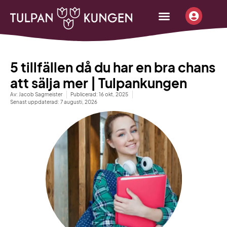
content
Börja sälja
Beställ infopaket
Tjäna pengar
5 tillfällen då du har en bra chans
att sälja mer | Tulpankungen
Av:
Jacob Sagmeister
Publicerad:
16 okt, 2025
Senast uppdaterad: 7 augusti, 2026