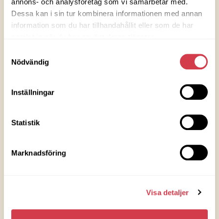
annons- och analysföretag som vi samarbetar med.
Dessa kan i sin tur kombinera informationen med annan
information som du har tillhandahållit eller som de har
samlat in när du har använt deras tjänster.
Samtyckesval
Nödvändig
Inställningar
Statistik
Om Tulpankungen har vi bara positiva
saker att säga
Marknadsföring
För eleverna på Bergvretenskolan klass 4A blir det minigolf-
middag i
Läs mer »
Visa detaljer