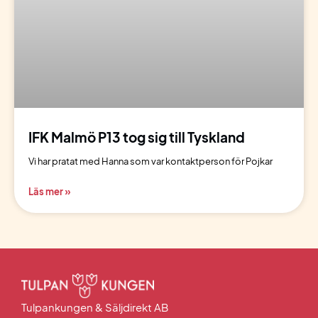
IFK Malmö P13 tog sig till Tyskland
Vi har pratat med Hanna som var kontaktperson för Pojkar
Läs mer »
Tulpankungen & Säljdirekt AB