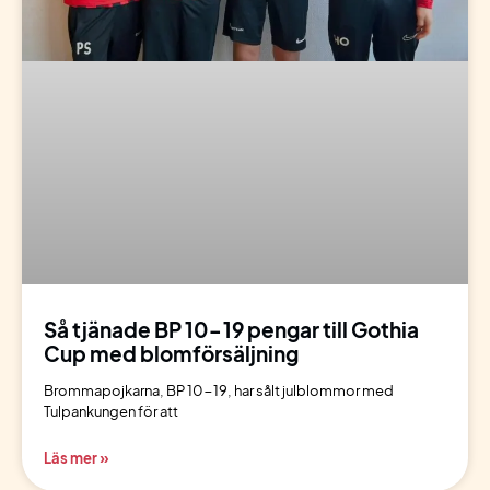
Så tjänade BP 10-19 pengar till Gothia
Cup med blomförsäljning
Brommapojkarna, BP 10-19, har sålt julblommor med
Tulpankungen för att
Läs mer »