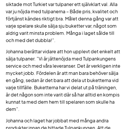
siktade mot Turkiet var tulpaner ett självklart val. Alla
var ju nöjda med tulpanerna – Både pris, kvalitet och
förtjänst kändes riktigt bra. Målet denna gång var att
varje spelare skulle sälja sju buketter var, något som
aldrig varit minsta problem. Många i laget sålde till
och med det dubbla!”.
Johanna berättar vidare att hon upplevt det enkelt att
sälja tulpaner. ”Vi är jättenöjda med Tulpankungens
service och med våra leveranser. Det är verkligen inte
mycket jobb. Fördelen är att man bara behöver sälja
en gång, sedan är det bara att dela ut buketterna vid
varje tillfälle. Buketterna har vi delat ut på träningen,
är det någon som inte varit där så har alltid en kompis
kunnat ta med dem hem till spelaren som skulle ha
dem”.
Johanna och laget har jobbat med många andra
produkter innan de hittade Tulpankungen. Att de