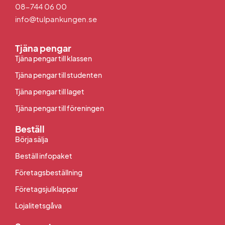
08-744 06 00
info@tulpankungen.se
Tjäna pengar
Tjäna pengar till klassen
Tjäna pengar till studenten
Tjäna pengar till laget
Tjäna pengar till föreningen
Beställ
Börja sälja
Beställ infopaket
Företagsbeställning
Företagsjulklappar
Lojalitetsgåva