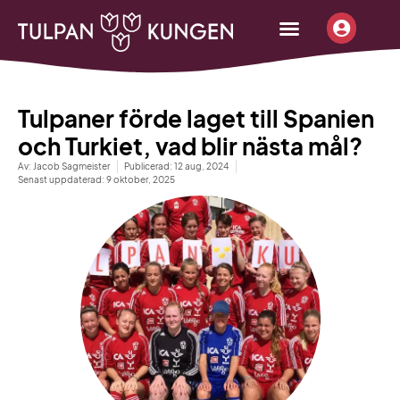
content
Börja sälja
Beställ infopaket
Tjäna pengar
Tulpaner förde laget till Spanien
och Turkiet, vad blir nästa mål?
Av:
Jacob Sagmeister
Publicerad:
12 aug, 2024
Senast uppdaterad: 9 oktober, 2025