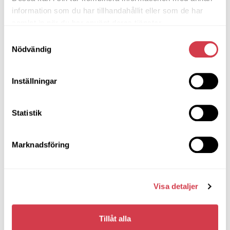
information som du har tillhandahållit eller som de har
samlat in när du har använt deras tjänster.
Samtyckesval
Författare
Nödvändig
Jacob Sagmeister
Inställningar
Jacob Sagmeister är VD för
Tulpankungen och en av
Sveriges ledande experter
Statistik
inom klass- och
lagförsäljning. Med
erfarenhet sedan 2013,
Marknadsföring
över 10 000 hjälpta
grupper i ryggen och en
bakgrund som elitidrottare
kombinerar han
Visa detaljer
affärsmannaskap med
målfokus och kvalitetstänk.
Hans idrottsbakgrund har
också gett honom ett
Tillåt alla
genuint intresse och