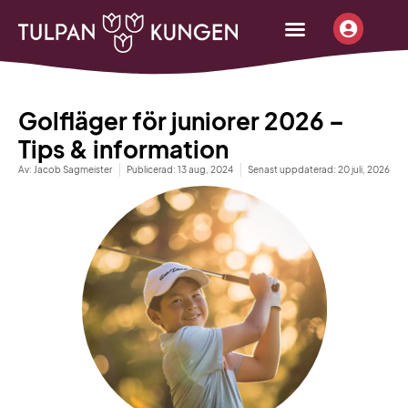
content
Börja sälja
Beställ infopaket
Tjäna pengar
Golfläger för juniorer 2026 –
Tips & information
Av:
Jacob Sagmeister
Publicerad:
13 aug, 2024
Senast uppdaterad: 20 juli, 2026