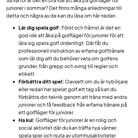
Så varför är det en bra idé att åka på golfläger för
juniorer i sommar? Det finns många anledningar till
detta och några av de kan du läsa om här nedan.
Lär dig spela golf:
Först och främst är det en
god idé att åka på golfläger för juniorer för att
lära sig spela golf ordentligt. Där får du
professionell instruktion av erfarna golftränare
som lär dig allt du behöver veta om golfens
grunder, från grepp och sving till regler och
etikett.
Förbättra ditt spel:
Oavsett om du är nybörjare
eller redan har spelat golf ett tag så kan du
förbättra din teknik genom att träna med andra
juniorer och få feedback från erfarna tränare på
ett golfläger för juniorer.
Ha kul:
Golfläger för juniorer är en rolig och
social aktivitet där du kan träffa nya vänner,
spela spel och njuta av utomhusaktiviteter