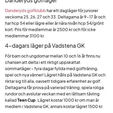
Danderyds golfläger
Danderyds golfklubb
har ett dagläger för juniorer
veckorna 25, 26, 27 och 33. Deltagarna är 9-17 år och
har hcp 54 eller lägre eller är nära nivån hcp 54/grönt
kort. Pris för medlemmar är 2500 kr och för icke
medlemmar 3100 kr.
4-dagars läger på Vadstena GK
För barn och ungdomar mellan 10 och 16 år finns nu
chansen att delta i ett riktigt uppskattat
sommarläger – fyra dagar fyllda med golfträning,
spel och nya vänner! Lägret hålls på Vadstena GK och
riktar sig till alla, oavsett tidigare erfarenhet av golf.
Deltagarna får prova på varierad träning, spela roliga
rundor och avslutar veckan med en lättsam tävling
kallad
Teen Cup
. Lägret kostar 1000 kr om man är
medlem i Vadstena GK, annars kostar lägret 1500 kr.