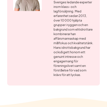
Sveriges ledande experter
inom klass- och
lagförsäljning. Med
erfarenhet sedan 2013,
över 10 000 hjälpta
grupper i ryggen och en
bakgrund som elitidrottare
kombinerar han
affärsmannaskap med
målfokus och kvalitetstänk.
Hans idrottsbakgrund har
också gett honom ett
genuint intresse och
engagemang för
föreningslivet samt en
förståelse för vad som
krävs för att lyckas.