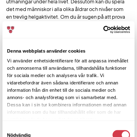
utmaningar under hela livet. Dessutom kan du spela
det med människor i alla olika åldrar och nivåer som
en trevlig helgaktivitet. Om du är sugen på att prova
på golf, eller om du vill förbättra ditt spel, är golfläger
för juniorer det perfekta sättet att komma igång.
Använd tipsen i detta blogginlägg för att hitta ett
golfläger för juniorer som passar dig perfekt! Kom
Denna webbplats använder cookies
även ihåg att det absolut viktigaste är att du har kul
Vi använder enhetsidentifierare för att anpassa innehållet
och känner att du utvecklas och får ut något av
och annonserna till användarna, tillhandahålla funktioner
lägret, både spelmässigt men även
för sociala medier och analysera vår trafik. Vi
vänskapsmässigt. Stort lycka till önskar vi
vidarebefordrar även sådana identifierare och annan
på Tulpankungen!
information från din enhet till de sociala medier och
annons- och analysföretag som vi samarbetar med.
Dessa kan i sin tur kombinera informationen med annan
Vanliga frågor om golfläger för
information som du har tillhandahållit eller som de har
juniorer
samlat in när du har använt deras tjänster.
Samtyckesval
Här hittar du svar på de vanligaste frågorna om
Nödvändig