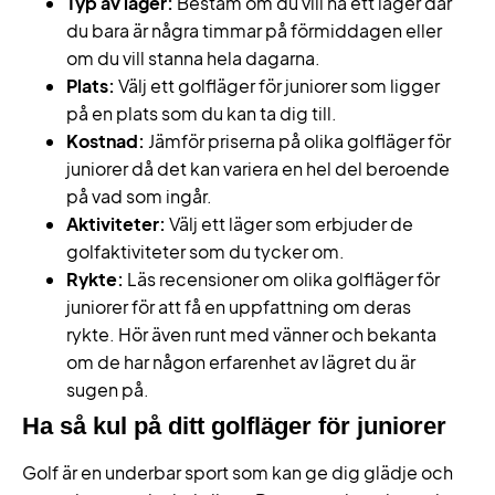
Typ av läger:
Bestäm om du vill ha ett läger där
du bara är några timmar på förmiddagen eller
om du vill stanna hela dagarna.
Plats:
Välj ett golfläger för juniorer som ligger
på en plats som du kan ta dig till.
Kostnad:
Jämför priserna på olika golfläger för
juniorer då det kan variera en hel del beroende
på vad som ingår.
Aktiviteter:
Välj ett läger som erbjuder de
golfaktiviteter som du tycker om.
Rykte:
Läs recensioner om olika golfläger för
juniorer för att få en uppfattning om deras
rykte. Hör även runt med vänner och bekanta
om de har någon erfarenhet av lägret du är
sugen på.
Ha så kul på ditt golfläger för juniorer
Golf är en underbar sport som kan ge dig glädje och