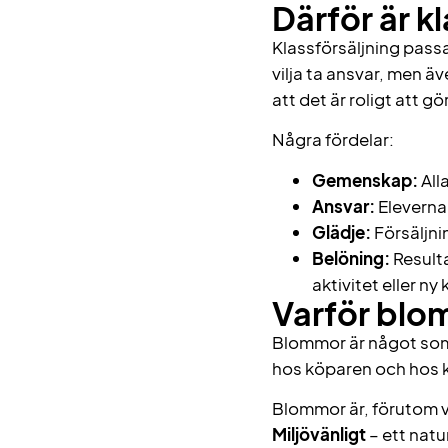
Därför är k
Klassförsäljning passar
vilja ta ansvar, men ä
att det är roligt att g
Några fördelar:
Gemenskap:
All
Ansvar:
Eleverna 
Glädje:
Försäljni
Belöning:
Resulta
aktivitet eller ny
Varför blo
Blommor är något som a
hos köparen och hos k
Blommor är, förutom v
Miljövänligt
– ett natur