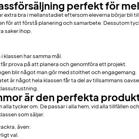
lassförsäljning perfekt för me
 extra bra i mellanstadiet eftersom eleverna börjar bli till
ven för att förstå planering och samarbete. Dessutom tyc
öra saker ihop.
a i klassen har samma mål.
får prova på att planera och genomföra ett projekt.
ngen blir något man gör med stolthet och engagemang.
tet är något hela klassen får ta del av tillsammans oavse
 klassutrustning.
mmor är den perfekta produk
lla tycker om. De passar i alla hem, vid alla tillfällen oc
lassen som säljer.
ackra, även:
ligt val.