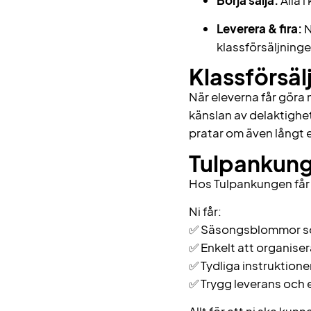
Börja sälja:
Alla i
Leverera & fira:
N
klassförsäljning
Klassförsäl
När eleverna får göra
känslan av delaktighet
pratar om även långt e
Tulpankung
Hos Tulpankungen får s
Ni får:
✅ Säsongsblommor som
✅ Enkelt att organisera
✅ Tydliga instruktione
✅ Trygg leverans och 