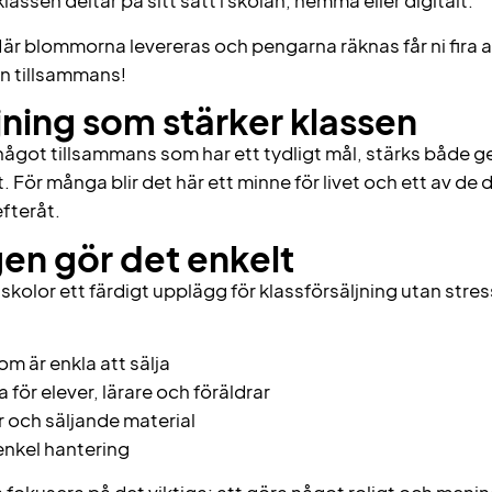
 klassen deltar på sitt sätt i skolan, hemma eller digitalt.
är blommorna levereras och pengarna räknas får ni fira a
en tillsammans!
jning som stärker klassen
 något tillsammans som har ett tydligt mål, stärks båd
. För många blir det här ett minne för livet och ett av de
fteråt.
en gör det enkelt
kolor ett färdigt upplägg för klassförsäljning utan stress
 är enkla att sälja
 för elever, lärare och föräldrar
r och säljande material
enkel hantering