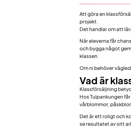
Att göra en klassförsäl
projekt.
Det handlar om att lär
När eleverna får cha
och bygga något geme
klassen.
Om ni behöver vägledni
Vad är klas
Klassförsäljning betyd
Hos Tulpankungen får 
vårblommor, påskblom
Det är ett roligt och 
se resultatet av sitt a