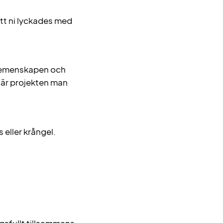
tt ni lyckades med
e gemenskapen och
 där projekten man
 eller krångel.