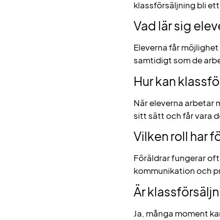
klassförsäljning bli e
Vad lär sig ele
Eleverna får möjlighe
samtidigt som de arb
Hur kan klassfö
När eleverna arbetar 
sitt sätt och får vara d
Vilken roll har 
Föräldrar fungerar oft
kommunikation och pr
Är klassförsäljn
Ja, många moment kan 