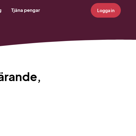
g
Tjäna pengar
Logga in
Lärande,