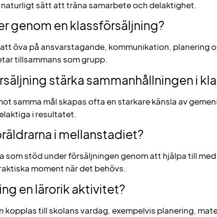
tt naturligt sätt att träna samarbete och delaktighet.
ver genom en klassförsäljning?
t att öva på ansvarstagande, kommunikation, planering
etar tillsammans som grupp.
rsäljning stärka sammanhållningen i kl
mot samma mål skapas ofta en starkare känsla av gemens
elaktiga i resultatet.
föräldrarna i mellanstadiet?
a som stöd under försäljningen genom att hjälpa till med
aktiska moment när det behövs.
ing en lärorik aktivitet?
kopplas till skolans vardag, exempelvis planering, mat