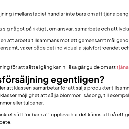
jning i mellanstadiet handlar inte bara om att tjäna pengar 
a sig något på riktigt
,
om ansvar, samarbete och att lyck
nsen att arbeta tillsammans mot ett gemensamt mål geno
nsamt, växer både det individuella självförtroendet oc
ng för att sätta igång kan ni läsa går guide om att
tjäna
sförsäljning egentligen?
er att klassen samarbetar för att sälja produkter tillsa
klasser möjlighet att sälja blommor i säsong
,
till exempe
mor eller tulpaner.
konkret sätt för barn att uppleva hur det känns att nå et
rbete.