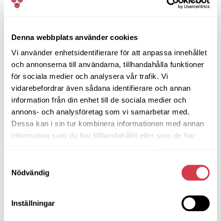
Tulpankungens support.
Hur reklamerar man en produkt?
Denna webbplats använder cookies
Vid fel eller saknad produkt kontaktar ni vår
Vi använder enhetsidentifierare för att anpassa innehållet
kundservice med ordernummer, så löser vi det enligt
och annonserna till användarna, tillhandahålla funktioner
våra rutiner.
för sociala medier och analysera vår trafik. Vi
vidarebefordrar även sådana identifierare och annan
Rekommenderad kompletterad FAQ
information från din enhet till de sociala medier och
annons- och analysföretag som vi samarbetar med.
Hur långt i förväg får vi veta
Dessa kan i sin tur kombinera informationen med annan
leveransdagen?
information som du har tillhandahållit eller som de har
samlat in när du har använt deras tjänster.
Ni väljer leveransdatumet när ni beställer
startpaketet. Om ni behöver byta leveransdag kan ni
Samtyckesval
Nödvändig
kontakta Tulpankungen så försöker vi hjälpa er. Hör
gärna av er så tidigt som möjligt.
Måste vi vara många som tar emot
Inställningar
leveransen?