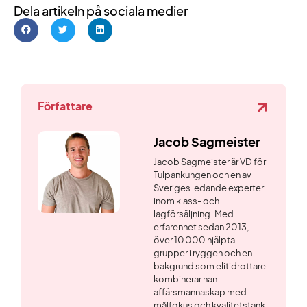
Dela artikeln på sociala medier
Författare
Jacob Sagmeister
Jacob Sagmeister är VD för
Tulpankungen och en av
Sveriges ledande experter
inom klass- och
lagförsäljning. Med
erfarenhet sedan 2013,
över 10 000 hjälpta
grupper i ryggen och en
bakgrund som elitidrottare
kombinerar han
affärsmannaskap med
målfokus och kvalitetstänk.