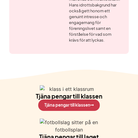
Hans idrottsbakgrund har
också gett honom ett
genuint intresse och
engagemang för
föreningslivet samt en
förståelse för vad som
krävs för att lyckas.
Tjäna pengar till klassen
Tjäna pengar till klassen
Tjäna pengar till laget