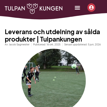
content
Börja sälja
Beställ infopaket
Tjäna pengar
Leverans och utdelning av sålda
produkter | Tulpankungen
Av:
Jacob Sagmeister
Publicerad:
16 okt, 2025
Senast uppdaterad: 5 juni, 2026