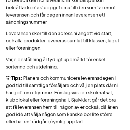
förbereda den för leverans. Er kontaktperson
bekräftar kontaktuppgifterna till den som tar emot
leveransen och får dagen innan leveransen ett
sändningsnummer.
Leveransen sker till den adress ni angett vid start,
och alla produkter levereras samlat till klassen, laget
eller föreningen.
Varje beställning är tydligt uppmärkt för enkel
sortering och utdelning.
💡
Tips:
Planera och kommunicera leveransdagen i
god tid till samtliga försäljare och välj en plats där ni
har gott om utrymme. Förslagsvis i en skolmatsal,
klubblokal eller föreningshall. Självklart går det bra
att få leveransen hem till någon av er också, då är en
god idé att välja någon som kanske bor lite större
eller har en trädgård/rymlig uppfart.