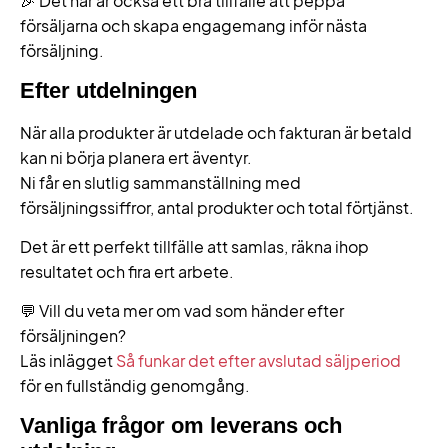
🎉 Det här är också ett bra tillfälle att peppa
försäljarna och skapa engagemang inför nästa
försäljning.
Efter utdelningen
När alla produkter är utdelade och fakturan är betald
kan ni börja planera ert äventyr.
Ni får en slutlig sammanställning med
försäljningssiffror, antal produkter och total förtjänst.
Det är ett perfekt tillfälle att samlas, räkna ihop
resultatet och fira ert arbete.
💬 Vill du veta mer om vad som händer efter
försäljningen?
Läs inlägget
Så funkar det efter avslutad säljperiod
för en fullständig genomgång.
Vanliga frågor om leverans och