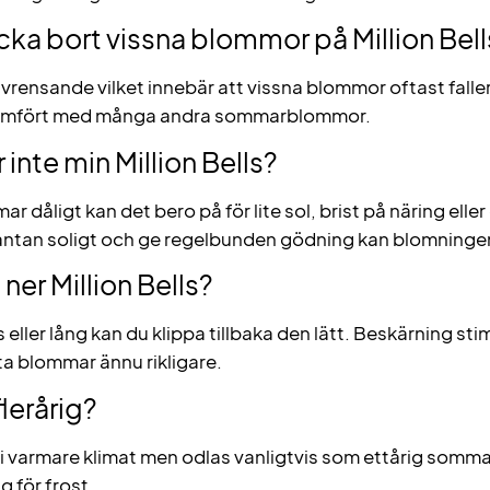
ka bort vissna blommor på Million Bell
jälvrensande vilket innebär att vissna blommor oftast faller
 jämfört med många andra sommarblommor.
inte min Million Bells?
r dåligt kan det bero på för lite sol, brist på näring elle
antan soligt och ge regelbunden gödning kan blomningen
ner Million Bells?
s eller lång kan du klippa tillbaka den lätt. Beskärning stim
fta blommar ännu rikligare.
flerårig?
rig i varmare klimat men odlas vanligtvis som ettårig som
g för frost.