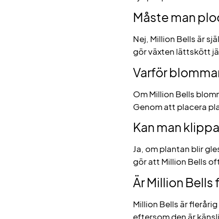
Måste man ploc
Nej, Million Bells är s
gör växten lättskött
Varför blommar 
Om Million Bells blomma
Genom att placera pl
Kan man klippa 
Ja, om plantan blir gle
gör att Million Bells o
Är Million Bells 
Million Bells är flerå
eftersom den är känsli