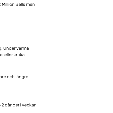
t Million Bells men
ig. Under varma
 eller kruka.
igare och längre
–2 gånger i veckan