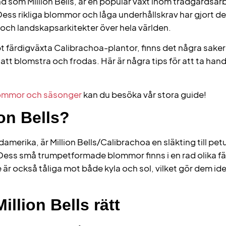
d som Million Bells, är en populär växt inom trädgårdsar
ess rikliga blommor och låga underhållskrav har gjort den 
och landskapsarkitekter över hela världen.
 färdigväxta Calibrachoa-plantor, finns det några saker 
er att blomstra och frodas. Här är några tips för att ta ha
ommor och säsonger
kan du besöka vår stora guide!
ion Bells?
merika, är Million Bells/Calibrachoa en släkting till petu
Dess små trumpetformade blommor finns i en rad olika fär
 De är också tåliga mot både kyla och sol, vilket gör dem ide
illion Bells rätt