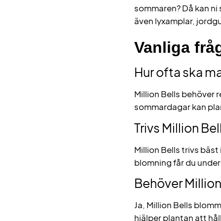
sommaren? Då kan ni 
även lyxamplar, jord
Vanliga frå
Hur ofta ska ma
Million Bells behöver 
sommardagar kan plant
Trivs Million Be
Million Bells trivs bäst
blomning får du unde
Behöver Millio
Ja, Million Bells blo
hjälper plantan att hå