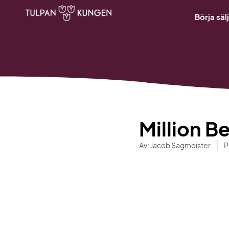
content
Börja säl
Million Be
Av:
Jacob Sagmeister
P