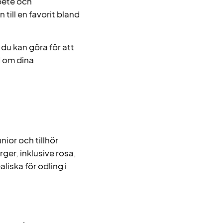
bete och
till en favorit bland
du kan göra för att
nd om dina
nior och tillhör
ger, inklusive rosa,
aliska för odling i