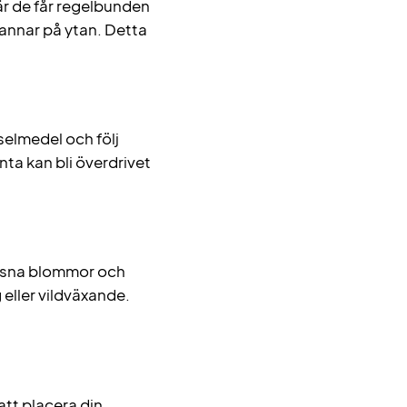
är de får regelbunden
stannar på ytan. Detta
selmedel och följ
ta kan bli överdrivet
issna blommor och
 eller vildväxande.
att placera din