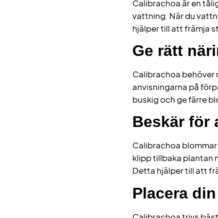
Calibrachoa är en tåli
vattning. När du vattna
hjälper till att främja 
Ge rätt näri
Calibrachoa behöver n
anvisningarna på förp
buskig och ge färre b
Beskär för 
Calibrachoa blommar b
klipp tillbaka plantan
Detta hjälper till att 
Placera din 
Calibrachoa trivs bäst 