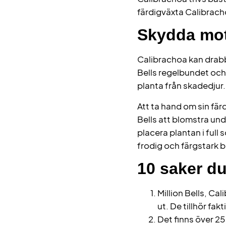
färdigväxta Calibracho
Skydda mot
Calibrachoa kan drabb
Bells regelbundet och
planta från skadedjur.
Att ta hand om sin fär
Bells att blomstra und
placera plantan i full 
frodig och färgstark
10 saker du
Million Bells, Cal
ut. De tillhör fa
Det finns över 25