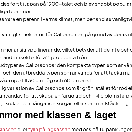
des först i Japan på 1900-talet och blev snabbt populär
kliga blommor.
 vara en perenn i varma klimat, men behandlas vanligtvis
.
ett vanligt smeknamn för Calibrachoa, på grund av deras r
or är självpollinerande, vilket betyder att de inte behöv
nerande insekterför att producera frön.
vudtyper av Calibrachoa: den kompakta typen som använ
 och den utbredda typen som används för att täcka ma
växa upp till 30 cm hög och 60 cm bred.
ig variation av Calibrachoa som är grön istället för röd el
användas för att skapa en färgglad och riklig blomsterpr
 i krukor och hängande korgar, eller som marktäckning.
ommor med klassen & laget
 klassen
eller
fylla på lagkassan
med oss på Tulpankungen 