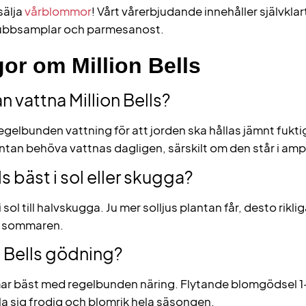
sälja
vårblommor
! Vårt vårerbjudande innehåller självklar
gubbsamplar och parmesanost.
gor om Million Bells
n vattna Million Bells?
regelbunden vattning för att jorden ska hållas jämnt fukt
an behöva vattnas dagligen, särskilt om den står i ampel
lls bäst i sol eller skugga?
 i sol till halvskugga. Ju mer solljus plantan får, desto rikl
r sommaren.
n Bells gödning?
mmar bäst med regelbunden näring. Flytande blomgödsel 1
lla sig frodig och blomrik hela säsongen.