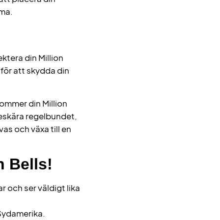
mma.
tera din Million
för att skydda din
kommer din Million
 beskära regelbundet,
vas och växa till en
n Bells!
ar och ser väldigt lika
 Sydamerika.