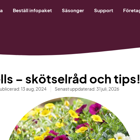
ja
Beställ infopaket
Säsonger
Support
Företa
lls – skötselråd och tips
ublicerad:
13 aug, 2024
Senast uppdaterad: 31 juli, 2026