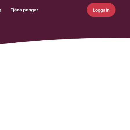
g
Tjäna pengar
Logga in
!