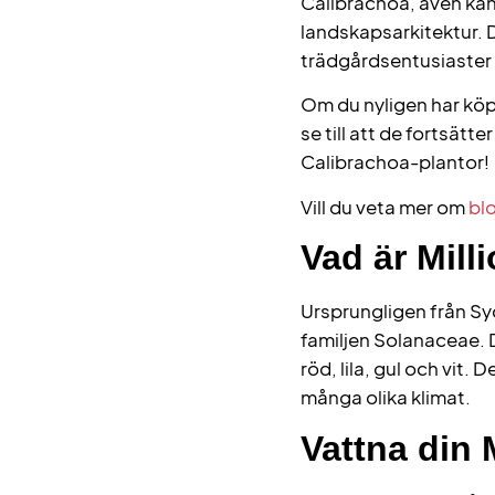
Calibrachoa, även kän
landskapsarkitektur. D
trädgårdsentusiaster 
Om du nyligen har köpt
se till att de fortsätt
Calibrachoa-plantor!
Vill du veta mer om
bl
Vad är Mill
Ursprungligen från Syda
familjen Solanaceae. 
röd, lila, gul och vit.
många olika klimat.
Vattna din M