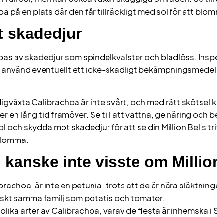
a på en plats där den får tillräckligt med sol för att blo
 skadedjur
as av skadedjur som spindelkvalster och bladlöss. Inspek
 använd eventuellt ett icke-skadligt bekämpningsmedel 
digväxta Calibrachoa är inte svårt, och med rätt skötsel 
er en lång tid framöver. Se till att vattna, ge näring och
sol och skydda mot skadedjur för att se din Million Bells tri
 blomma.
 kanske inte visste om Millio
ibrachoa, är inte en petunia, trots att de är nära släktning
ktiskt samma familj som potatis och tomater.
 olika arter av Calibrachoa, varav de flesta är inhemska i