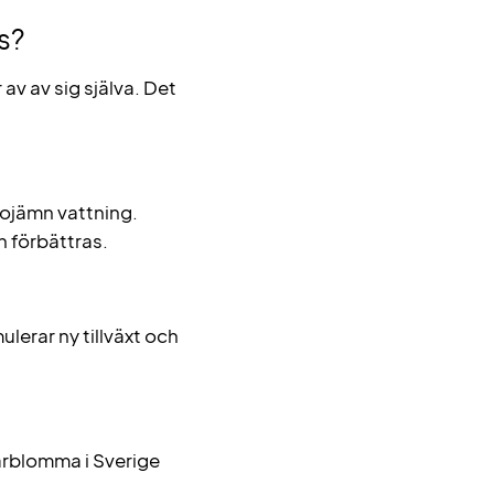
s?
 av av sig själva. Det
r ojämn vattning.
 förbättras.
ulerar ny tillväxt och
marblomma i Sverige