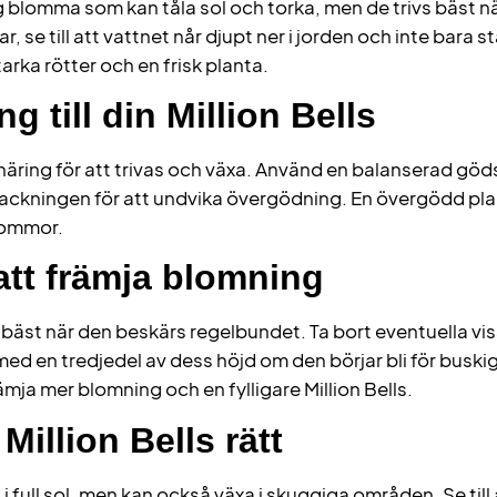
g blomma som kan tåla sol och torka, men de trivs bäst n
r, se till att vattnet når djupt ner i jorden och inte bara 
starka rötter och en frisk planta.
ng till din Million Bells
äring för att trivas och växa. Använd en balanserad göd
ackningen för att undvika övergödning. En övergödd plan
lommor.
att främja blomning
äst när den beskärs regelbundet. Ta bort eventuella v
 med en tredjedel av dess höjd om den börjar bli för buskig
främja mer blomning och en fylligare Million Bells.
Million Bells rätt
i full sol, men kan också växa i skuggiga områden. Se till 