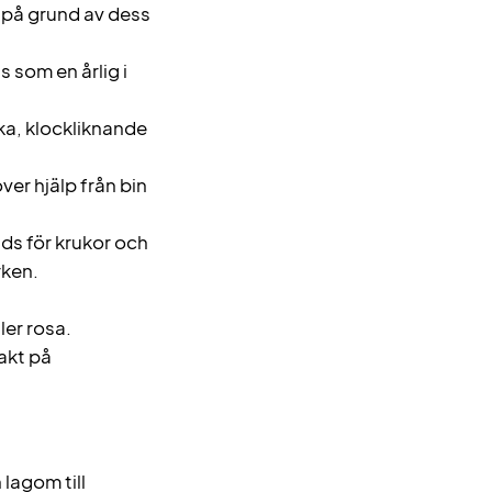
 på grund av dess
 som en årlig i
ika, klockliknande
er hjälp från bin
ds för krukor och
rken.
ler rosa.
akt på
lagom till