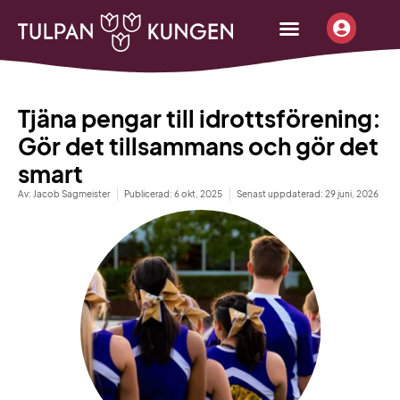
content
Börja sälja
Beställ infopaket
Tjäna pengar
Tjäna pengar till idrottsförening:
Gör det tillsammans och gör det
smart
Av:
Jacob Sagmeister
Publicerad:
6 okt, 2025
Senast uppdaterad: 29 juni, 2026