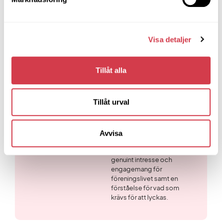
Jacob Sagmeister
Jacob Sagmeister är VD för
Tulpankungen och en av
Visa detaljer
Sveriges ledande experter
inom klass- och
lagförsäljning. Med
Tillåt alla
erfarenhet sedan 2013,
över 10 000 hjälpta
grupper i ryggen och en
Tillåt urval
bakgrund som elitidrottare
kombinerar han
affärsmannaskap med
målfokus och kvalitetstänk.
Avvisa
Hans idrottsbakgrund har
också gett honom ett
genuint intresse och
engagemang för
föreningslivet samt en
förståelse för vad som
krävs för att lyckas.