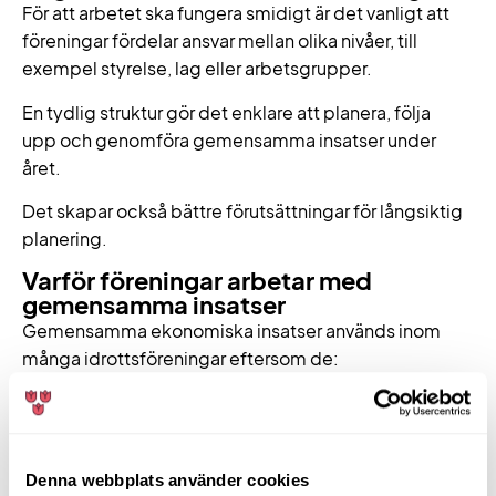
För att arbetet ska fungera smidigt är det vanligt att
föreningar fördelar ansvar mellan olika nivåer, till
exempel styrelse, lag eller arbetsgrupper.
En tydlig struktur gör det enklare att planera, följa
upp och genomföra gemensamma insatser under
året.
Det skapar också bättre förutsättningar för långsiktig
planering.
Varför föreningar arbetar med
gemensamma insatser
Gemensamma ekonomiska insatser används inom
många idrottsföreningar eftersom de:
skapar en mer stabil ekonomi
fördelar ansvar mellan flera grupper
gör det möjligt att finansiera verksamhet över
Denna webbplats använder cookies
tid