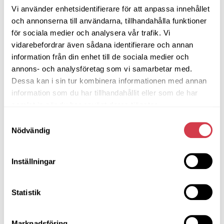
Det är en etablerad modell inom föreningslivet som
Vi använder enhetsidentifierare för att anpassa innehållet
kan anpassas efter olika behov och nivåer.
och annonserna till användarna, tillhandahålla funktioner
för sociala medier och analysera vår trafik. Vi
Sammanfattning
vidarebefordrar även sådana identifierare och annan
Att arbeta med gemensamma insatser är ett vanligt
information från din enhet till de sociala medier och
sätt för idrottsföreningar att stärka sin ekonomi.
annons- och analysföretag som vi samarbetar med.
Genom tydlig struktur och planering kan föreningen
Dessa kan i sin tur kombinera informationen med annan
skapa bättre förutsättningar för hela verksamheten
information som du har tillhandahållit eller som de har
under året.
samlat in när du har använt deras tjänster.
Samtyckesval
Nödvändig
Dela artikeln på sociala medier
Inställningar
Statistik
Författare
Marknadsföring