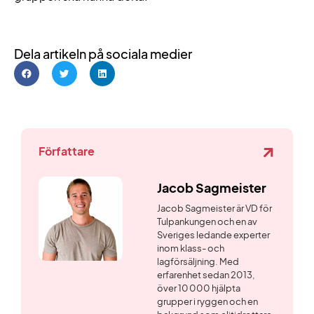
Dela artikeln på sociala medier
Författare
Jacob Sagmeister
Jacob Sagmeister är VD för
Tulpankungen och en av
Sveriges ledande experter
inom klass- och
lagförsäljning. Med
erfarenhet sedan 2013,
över 10 000 hjälpta
grupper i ryggen och en