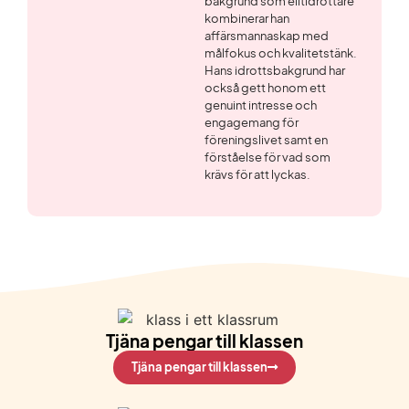
bakgrund som elitidrottare
kombinerar han
affärsmannaskap med
målfokus och kvalitetstänk.
Hans idrottsbakgrund har
också gett honom ett
genuint intresse och
engagemang för
föreningslivet samt en
förståelse för vad som
krävs för att lyckas.
Tjäna pengar till klassen
Tjäna pengar till klassen