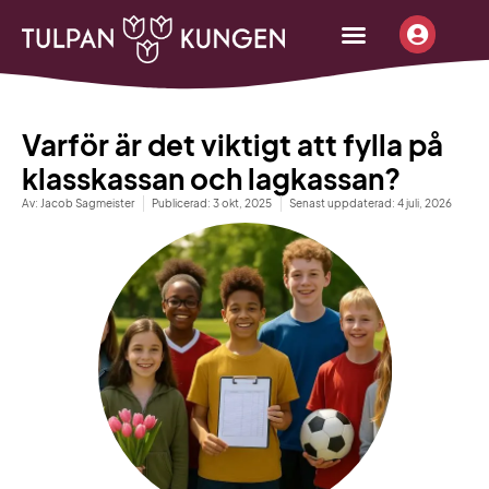
content
Börja sälja
Beställ infopaket
Tjäna pengar
Varför är det viktigt att fylla på
klasskassan och lagkassan?
Av:
Jacob Sagmeister
Publicerad:
3 okt, 2025
Senast uppdaterad: 4 juli, 2026