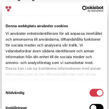
lagkassa
Varför behöver skolklasser och lag en
gemensam kassa?
Denna webbplats använder cookies
En gemensam kassa används för att skapa
Vi använder enhetsidentifierare för att anpassa innehållet
möjligheter till aktiviteter som resor, cuper och
och annonserna till användarna, tillhandahålla funktioner
gemensamma upplevelser. Den gör det enklare att
för sociala medier och analysera vår trafik. Vi
planera och genomföra sådant som hela gruppen
vidarebefordrar även sådana identifierare och annan
kan ta del av.
information från din enhet till de sociala medier och
annons- och analysföretag som vi samarbetar med.
Vad påverkar hur en klass- eller
Dessa kan i sin tur kombinera informationen med annan
lagkassa utvecklas?
information som du har tillhandahållit eller som de har
Utvecklingen beror ofta på gruppens gemensamma
samlat in när du har använt deras tjänster.
mål, engagemang och hur planerade aktiviteter
Samtyckesval
fördelas över året. Tydlighet kring syftet med kassan
Nödvändig
spelar också en stor roll.
Varför varierar behovet av en kassa
Inställningar