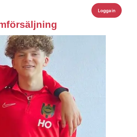
g
Tjäna pengar
Logga in
mförsäljning