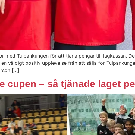
r med Tulpankungen för att tjäna pengar till lagkassan. De
 en väldigt positiv upplevelse från att sälja för Tulpankun
erson […]
cupen – så tjänade laget peng