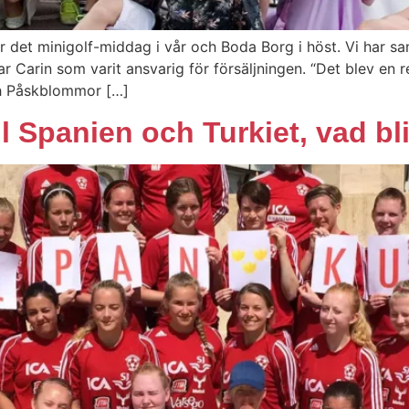
r det minigolf-middag i vår och Boda Borg i höst. Vi har sa
ar Carin som varit ansvarig för försäljningen. “Det blev en r
h Påskblommor […]
ll Spanien och Turkiet, vad bl