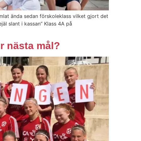
mlat ända sedan förskoleklass vilket gjort det
ejäl slant i kassan” Klass 4A på
ir nästa mål?