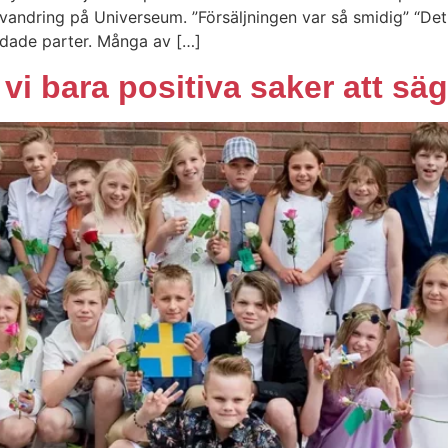
lvandring på Universeum. ”Försäljningen var så smidig” “Det
andade parter. Många av […]
i bara positiva saker att sä