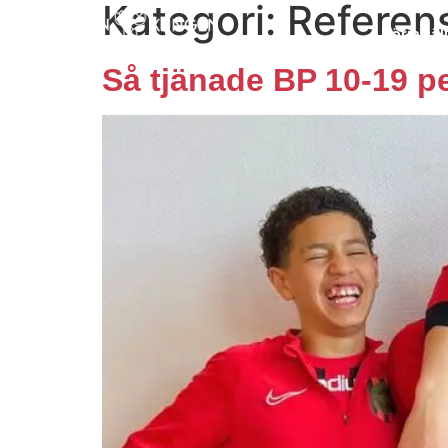
Kategori:
Referen
content
Börja säl
Så tjänade BP 10-19 p