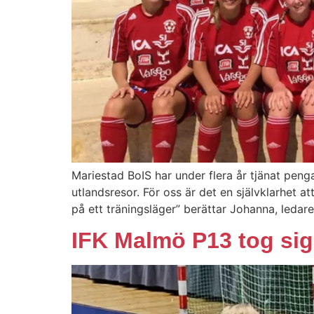
Mariestad BoIS har under flera år tjänat penga
utlandsresor. För oss är det en självklarhet a
på ett träningsläger” berättar Johanna, ledare
IFK Malmö P13 tog sig 