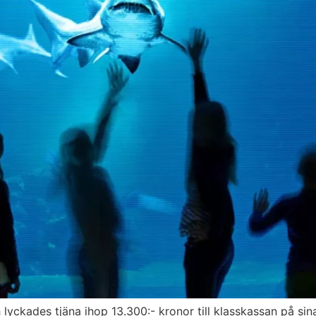
 lyckades tjäna ihop 13.300:- kronor till klasskassan på si