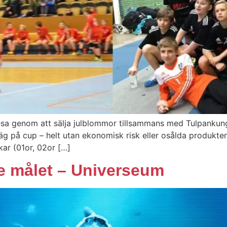
presa genom att sälja julblommor tillsammans med Tulpank
äg på cup – helt utan ekonomisk risk eller osålda produkter
ar (01or, 02or […]
 målet – Universeum