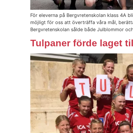
För eleverna på Bergvretenskolan klass 4A bli
möjligt för oss att överträffa våra mål, berätt
Bergvretenskolan sålde både Julblommor oc
Tulpaner förde laget ti