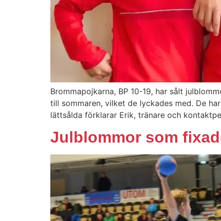
Brommapojkarna, BP 10-19, har sålt julblommo
till sommaren, vilket de lyckades med. De har
lättsålda förklarar Erik, tränare och kontaktp
Julblommor som fixade 